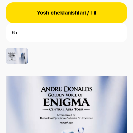
Yosh cheklanishlari / Til
6+