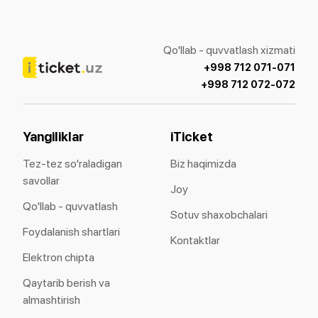
Qo'llab - quvvatlash xizmati
+998 712 071-071
+998 712 072-072
Yangiliklar
iTicket
Tez-tez so'raladigan
Biz haqimizda
savollar
Joy
Qo'llab - quvvatlash
Sotuv shaxobchalari
Foydalanish shartlari
Kontaktlar
Elektron chipta
Qaytarib berish va
almashtirish