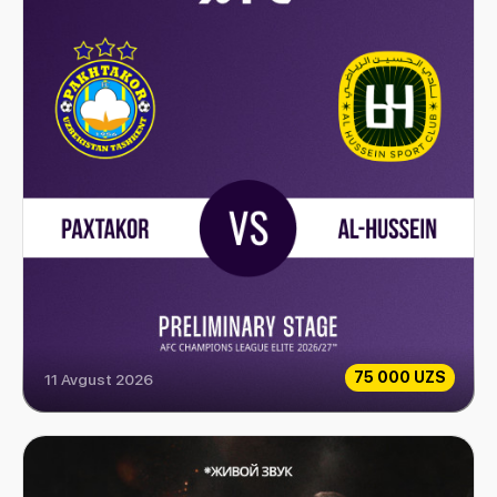
75 000 UZS
11 Avgust 2026
Paxtakor vs Al-Hussein