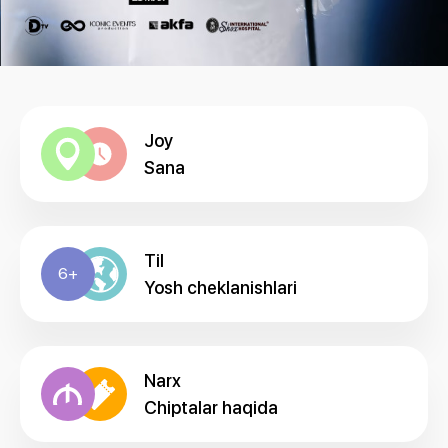
Joy
Sana
Til
6+
Yosh cheklanishlari
Narx
Chiptalar haqida