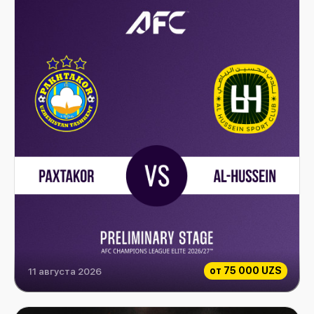
от
75 000 UZS
11 августа 2026
Paxtakor vs Al-Hussein