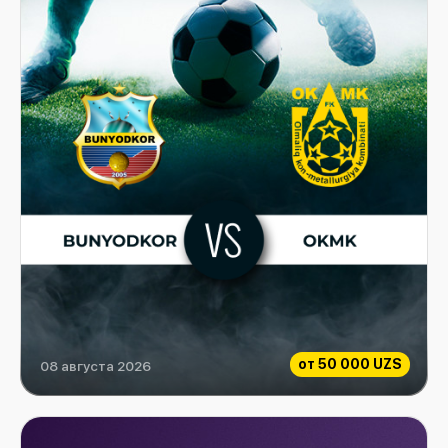
от
50 000 UZS
08 августа 2026
Bunyodkor vs OKMK