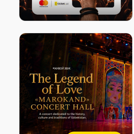
Mastercard x ITICKET.UZ