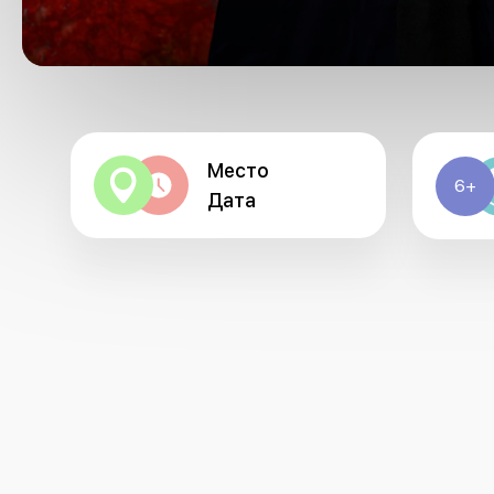
Место
6+
Дата