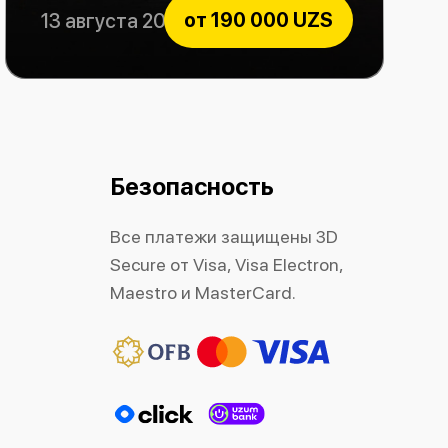
от
190 000 UZS
13 августа 2026
Rock Consert
Безопасность
Все платежи защищены 3D
Secure от Visa, Visa Electron,
Maestro и MasterCard.