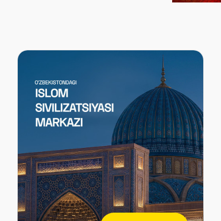
етия, но по-прежнему живые,
дня «Аквариум» на сцене – это живой и