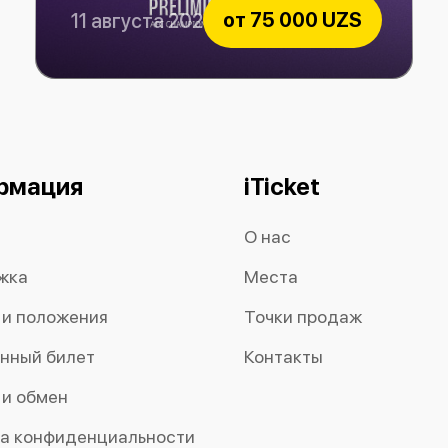
от
75 000 UZS
11 августа 2026
Paxtakor vs Al-Hussein
рмация
iTicket
О нас
жка
Места
 и положения
Точки продаж
нный билет
Контакты
 и обмен
а конфиденциальности