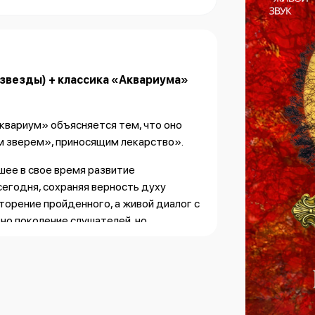
 звезды)
+ классика «Аквариума»
квариум» объясняется тем, что оно
м зверем», приносящим лекарство».
шее в свое время развитие
сегодня, сохраняя верность духу
вторение пройденного, а живой диалог с
но поколение слушателей, но
й, в центре которой - Борис Борисович
 из самых значимых фигур современной
 песни, давно ставшие частью