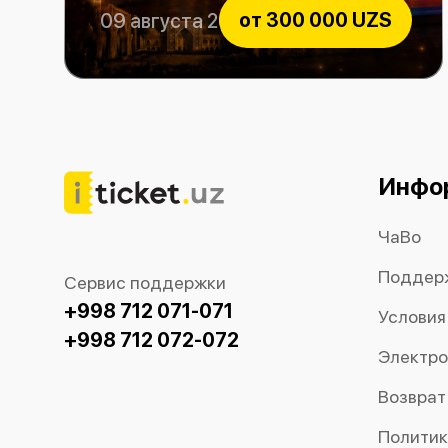
от
300 000 UZS
09 августа 2026
Легенда о любви
Инфо
ЧаВо
Поддер
Сервис поддержки
+998 712 071-071
Условия
+998 712 072-072
Электро
Возврат
Политик