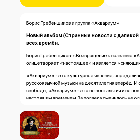
Борис Гребенщиков и группа «Аквариум»
Новый альбом (
Странные новости с далекой
всех времён.
Борис Гребенщиков: «Возвращение к названию «А
олицетворяет «настоящее» и является «сияющи
«Аквариум» - это культурное явление, определив
русскоязычной музыки на десятилетия вперёд. И 
свободы, «Аквариум» - это не ностальгия и не по
настоящим временем. За полвека сменилось не од
«Аквариум» все так же остаётся культовой группо
Гребенщиков- поэт, композитор, музыкант и одна
русской культуры.
Наряду с новым материалом в концерте прозвучат