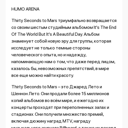
HUMO ARENA
Thirty Seconds to Mars триумфально возвращается
со своим шестым студийным альбомом It's The End
Of The World But It's A Beautiful Day. Альбом
знаменует собой новую эру для группы, которая
исследует не только темные стороны
человеческого опыта, но и надежду,
напоминающую нам о том, что даже перед лицом,
казалось бы, невозможных препятствий, в мире
все еще можно найти красоту.
Thirty Seconds to Mars – это Джаред Лето и
Шеннон Лето. Они продали более 15 миллионов
копий альбомов во всём мире, и ежегодно их
концерты проходят при переполненных залах и
стадионах. Они получили множество премий,
включая дюжину наград MTV, награду
музыкального журнала Billboard, а также их рекорд