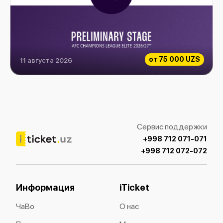
от
75 000 UZS
11 августа 2026
Paxtakor vs Al-Hussein
Сервис поддержки
+998 712 071-071
+998 712 072-072
Информация
iTicket
ЧаВо
О нас