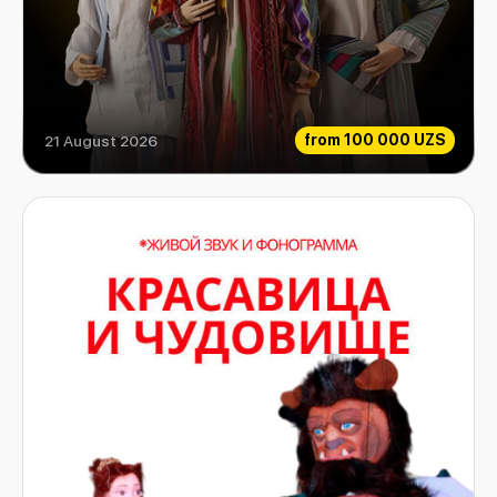
from
100 000 UZS
21 August 2026
Aladdin and his magic lamp