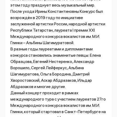
этом году празднует весь музыкальный мир.
После ухода Ирины Константиновны Конкурс был
возрождён в 2019 году по инициативе
заслуженной артистки России, народной артистки
Республики Татарстан, лауреата I премии XXI
Международного конкурса вокалистов им. М.И.
Глинки – Альбины Шагимуратовой.
В разные годы лауреатами и дипломантами
конкурса становились знаменитые певцы: Елена
Образцова, Евгений Нестеренко, Александр
Ворошило, Сергей Лейферкус, Альбина
Шагимуратова, Ольга Бородина, Дмитрий
Хворостовский, Аскар Абдразаков, Ильдар
Абдразаков и многие другие.
Данный концерт проходит в рамках
международного тура с участием лауреатов 27го
Международного конкурса вокалистов им. М.И.
Глинки, который стартовал в Санкт-Петербурге на