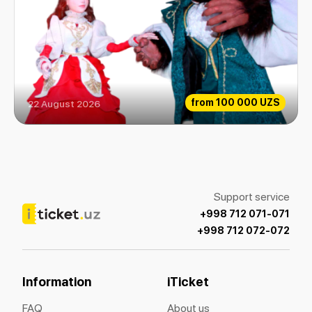
from
100 000 UZS
22 August 2026
The beauty and the Beast
Support service
+998 712 071-071
+998 712 072-072
Information
iTicket
FAQ
About us