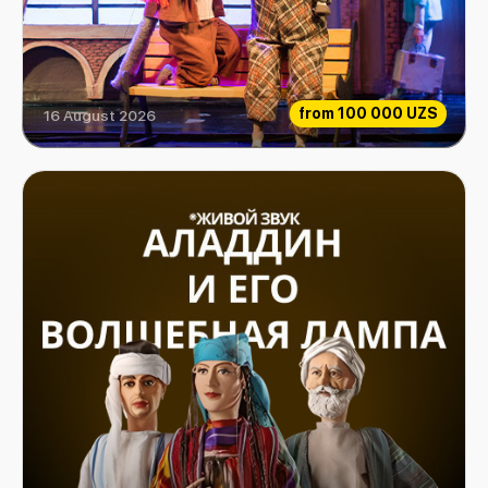
from
100 000 UZS
16 August 2026
Extraordinary Musicians