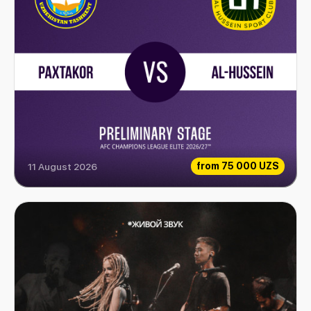
from
75 000 UZS
11 August 2026
Paxtakor vs Al-Hussein