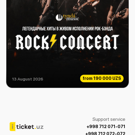
from
190 000 UZS
13 August 2026
Rock Consert
Support service
+998 712 071-071
+998 712 072-072