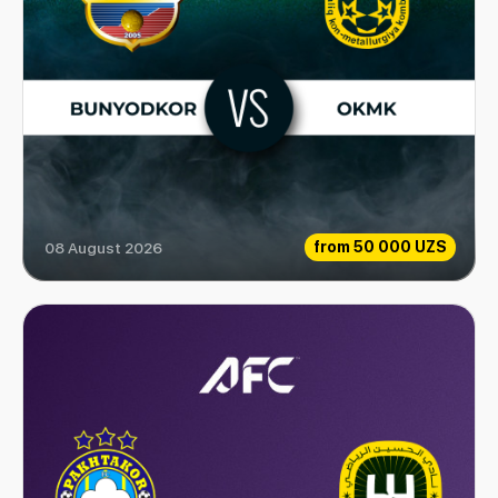
from
50 000 UZS
08 August 2026
Bunyodkor vs OKMK