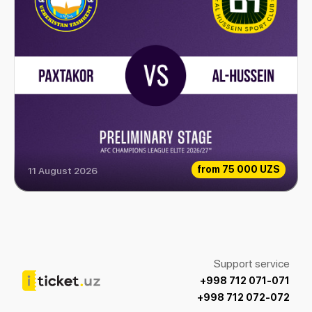
from
75 000 UZS
11 August 2026
Paxtakor vs Al-Hussein
Support service
+998 712 071-071
+998 712 072-072