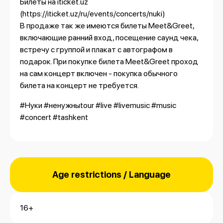
Билеты на iticket.uz
(https://iticket.uz/ru/events/concerts/nuki)
В продаже так же имеются билеты Meet&Greet,
включающие ранний вход, посещение саунд чека,
встречу с группой и плакат с автографом в
подарок. При покупке билета Meet&Greet проход
на сам концерт включен - покупка обычного
билета на концерт не требуется.
#Нуки #ненужныtour #live #livemusic #music
#concert #tashkent
Age restrictions / Language
16+