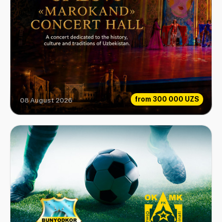
from
300 000 UZS
08 August 2026
Love Legend