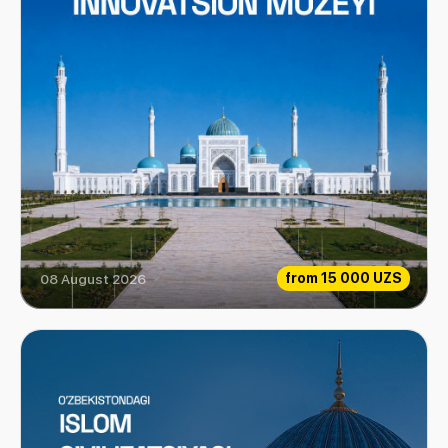
from
15 000 UZS
08 August 2026
Imam Bukhari Innovation Museum