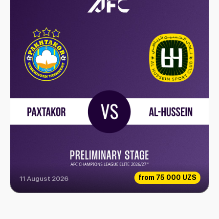
from
75 000 UZS
11 August 2026
Paxtakor vs Al-Hussein