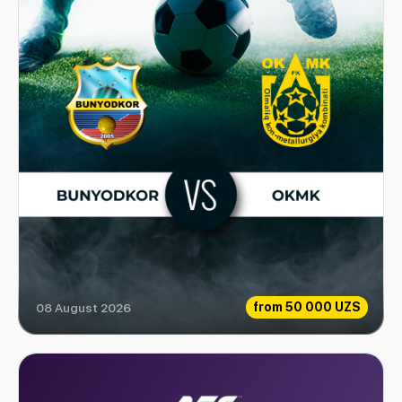
from
50 000 UZS
08 August 2026
Bunyodkor vs OKMK