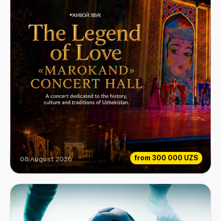
from
300 000 UZS
08 August 2026
Love Legend