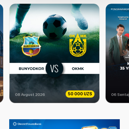
50 000 UZS
08 Avgust 2026
06 Senta
Bunyodkor vs OKMK