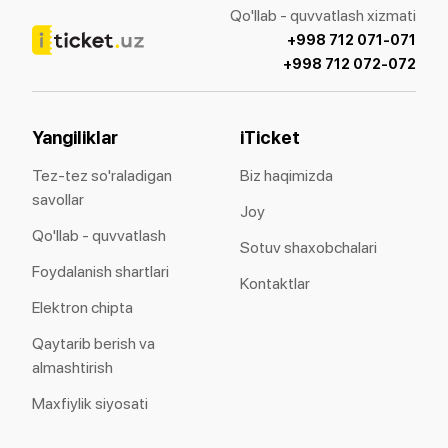
Qo'llab - quvvatlash xizmati
+998 712 071-071
+998 712 072-072
Yangiliklar
iTicket
Tez-tez so'raladigan
Biz haqimizda
savollar
Joy
Qo'llab - quvvatlash
Sotuv shaxobchalari
Foydalanish shartlari
Kontaktlar
Elektron chipta
Qaytarib berish va
almashtirish
Maxfiylik siyosati