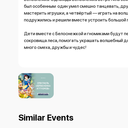
был особенным: один умел смешно танцевать, дру
мастерить игрушки, а четвёртый — играть на вол
подружились и решили вместе устроить большой 
Дети вместе с Белоснежкой и гномиками будут пе
сокровища леса, помогать украшать волшебный до
много смеха, дружбы и чудес!
Similar Events