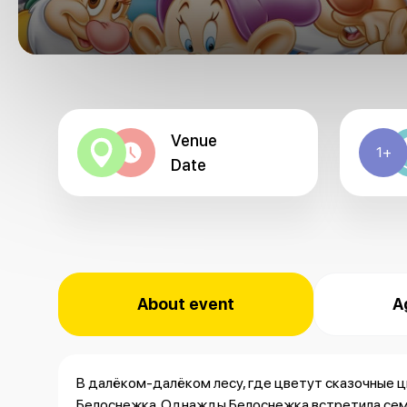
Venue
1+
Date
About event
A
В далёком-далёком лесу, где цветут сказочные ц
Белоснежка. Однажды Белоснежка встретила семе