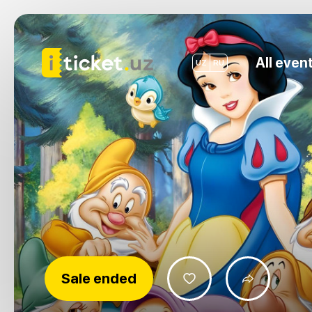
All even
UZ
RU
Sale ended