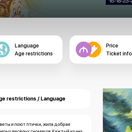
Language
Price
Age restrictions
Ticket info
ge restrictions / Language
веты и поют птички, жила добрая
рых весёлых гномиков. Каждый из них