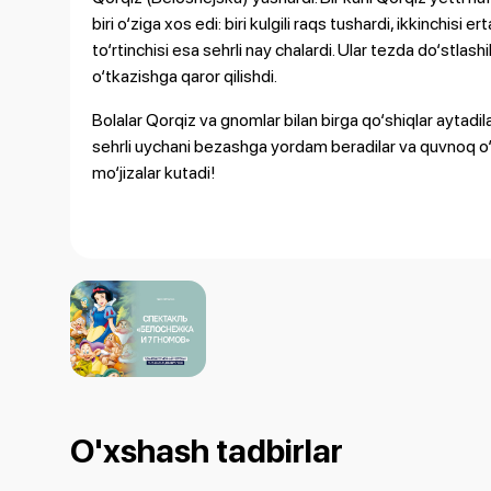
biri o‘ziga xos edi: biri kulgili raqs tushardi, ikkinchisi e
to‘rtinchisi esa sehrli nay chalardi. Ular tezda do‘stlas
o‘tkazishga qaror qilishdi.
Bolalar Qorqiz va gnomlar bilan birga qo‘shiqlar aytadilar
sehrli uychani bezashga yordam beradilar va quvnoq o‘yin
mo‘jizalar kutadi!
O'xshash tadbirlar