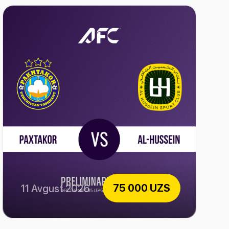
75 000 UZS
11 Avgust 2026
Paxtakor vs Al-Hussein