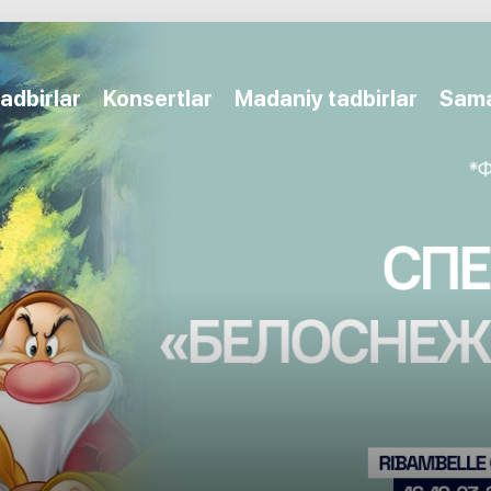
adbirlar
Konsertlar
Madaniy tadbirlar
Sam