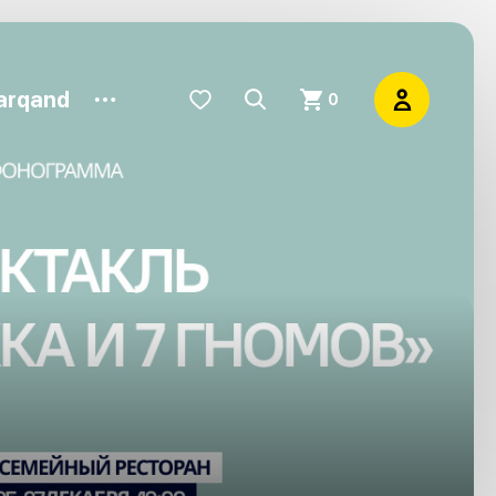
arqand
0