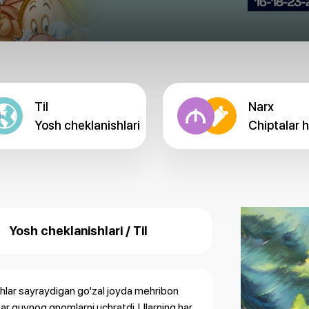
Til
Narx
Yosh cheklanishlari
Chiptalar 
Yosh cheklanishlari / Til
ushlar sayraydigan go‘zal joyda mehribon
far quvnoq gnomlarni uchratdi. Ularning har