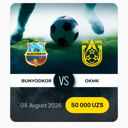
50 000 UZS
08 Avgust 2026
Bunyodkor vs OKMK