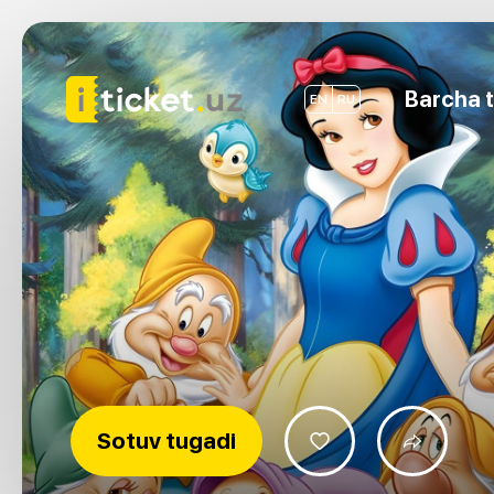
Barcha t
EN
RU
Sotuv tugadi