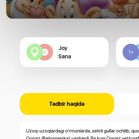
Joy
1+
Sana
Tadbir haqida
Uzoq-uzoqlardagi o‘rmonlarda, sehrli gullar ochilib, q
Qorqiz (Belosnejska) yashardi. Bir kuni Qorqiz yetti na