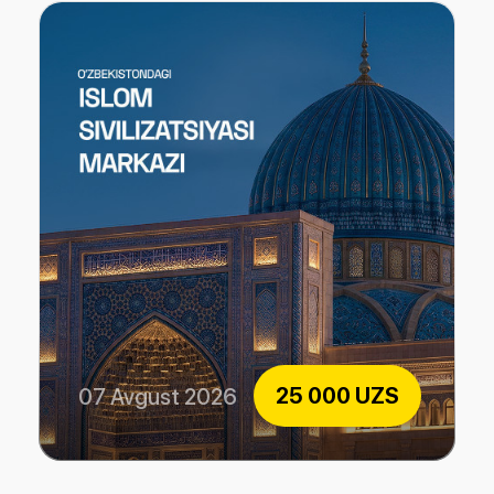
25 000 UZS
07 Avgust 2026
Islom sivilizatsiyasi markazi