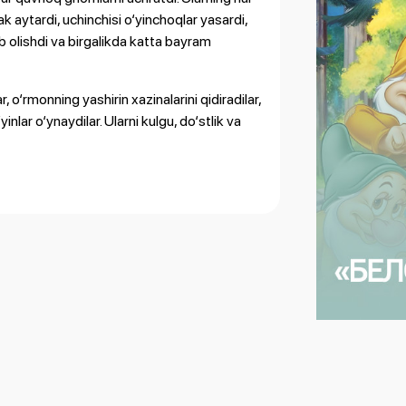
rtak aytardi, uchinchisi o‘yinchoqlar yasardi,
hib olishdi va birgalikda katta bayram
, o‘rmonning yashirin xazinalarini qidiradilar,
lar o‘ynaydilar. Ularni kulgu, do‘stlik va