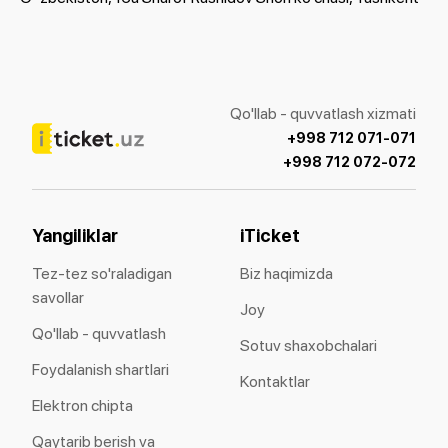
Qo'llab - quvvatlash xizmati
+998 712 071-071
+998 712 072-072
Yangiliklar
iTicket
Tez-tez so'raladigan
Biz haqimizda
savollar
Joy
Qo'llab - quvvatlash
Sotuv shaxobchalari
Foydalanish shartlari
Kontaktlar
Elektron chipta
Qaytarib berish va