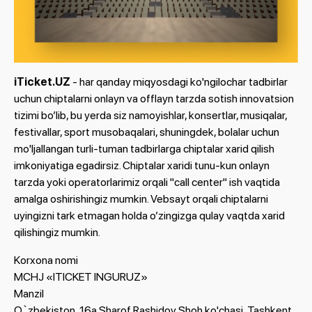
iTicket.UZ
- har qanday miqyosdagi ko'ngilochar tadbirlar
uchun chiptalarni onlayn va offlayn tarzda sotish innovatsion
tizimi bo’lib, bu yerda siz namoyishlar, konsertlar, musiqalar,
festivallar, sport musobaqalari, shuningdek, bolalar uchun
mo'ljallangan turli-tuman tadbirlarga chiptalar xarid qilish
imkoniyatiga egadirsiz. Chiptalar xaridi tunu-kun onlayn
tarzda yoki operatorlarimiz orqali "call center" ish vaqtida
amalga oshirishingiz mumkin. Vebsayt orqali chiptalarni
uyingizni tark etmagan holda o’zingizga qulay vaqtda xarid
qilishingiz mumkin.
Korxona nomi
MCHJ «ITICKET INGURUZ»
Manzil
O`zbekiston, 16а Sharof Rashidov Shoh ko'chasi, Tashkent