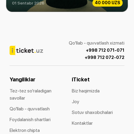
40 000 UZS
01 Sentabr 2026
Koʻk karlik, yoki Marjon yurak
Qo'llab - quvvatlash xizmati
+998 712 071-071
+998 712 072-072
Yangiliklar
iTicket
Tez-tez so'raladigan
Biz haqimizda
savollar
Joy
Qo'llab - quvvatlash
Sotuv shaxobchalari
Foydalanish shartlari
Kontaktlar
Elektron chipta