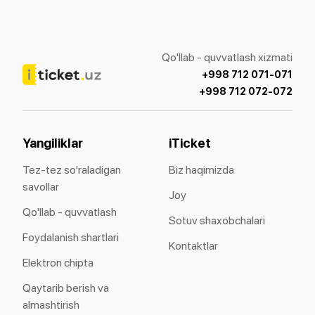
Qo'llab - quvvatlash xizmati
+998 712 071-071
+998 712 072-072
Yangiliklar
iTicket
Tez-tez so'raladigan
Biz haqimizda
savollar
Joy
Qo'llab - quvvatlash
Sotuv shaxobchalari
Foydalanish shartlari
Kontaktlar
Elektron chipta
Qaytarib berish va
almashtirish