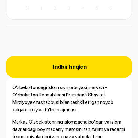
31
1
2
3
4
5
6
Tadbir haqida
O'zbekistondagi Islom sivilizatsiyasi markazi -
O'zbekiston Respublikasi Prezidenti Shavkat
Mirziyoyev tashabbusi bilan tashkil etilgan noyob
xalqaro ilmiy va ta'lim majmuasi.
Markaz O'zbekistonning islomgacha bo'lgan va islom
davrlaridagi boy madaniy merosini fan, ta'lim va raqamli
texnologiyalardagi zamonaviy yutuqlar bilan