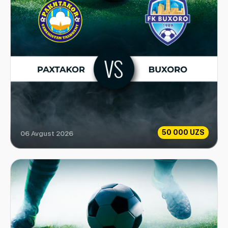
50 000 UZS
06 Avgust 2026
Paxtakor vs Buxoro