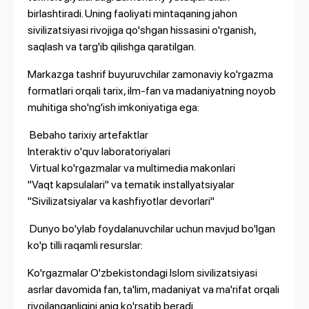
birlashtiradi. Uning faoliyati mintaqaning jahon
sivilizatsiyasi rivojiga qo'shgan hissasini o'rganish,
saqlash va targ'ib qilishga qaratilgan.
Markazga tashrif buyuruvchilar zamonaviy ko'rgazma
formatlari orqali tarix, ilm-fan va madaniyatning noyob
muhitiga sho'ng'ish imkoniyatiga ega:
Bebaho tarixiy artefaktlar
Interaktiv o'quv laboratoriyalari
Virtual ko'rgazmalar va multimedia makonlari
"Vaqt kapsulalari" va tematik installyatsiyalar
"Sivilizatsiyalar va kashfiyotlar devorlari"
Dunyo bo'ylab foydalanuvchilar uchun mavjud bo'lgan
ko'p tilli raqamli resurslar:
Ko'rgazmalar O'zbekistondagi Islom sivilizatsiyasi
asrlar davomida fan, ta'lim, madaniyat va ma'rifat orqali
rivojlanganligini aniq ko'rsatib beradi.