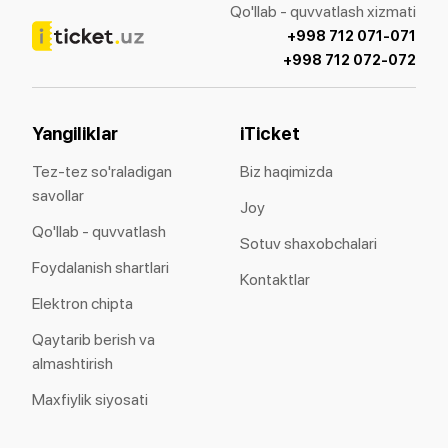
Qo'llab - quvvatlash xizmati
+998 712 071-071
+998 712 072-072
Yangiliklar
iTicket
Tez-tez so'raladigan
Biz haqimizda
savollar
Joy
Qo'llab - quvvatlash
Sotuv shaxobchalari
Foydalanish shartlari
Kontaktlar
Elektron chipta
Qaytarib berish va
almashtirish
Maxfiylik siyosati