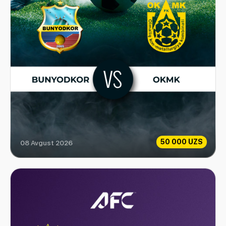
50 000 UZS
08 Avgust 2026
Bunyodkor vs OKMK