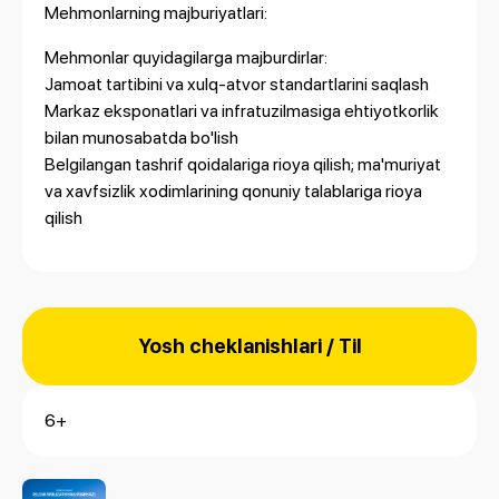
Mehmonlarning majburiyatlari:
Mehmonlar quyidagilarga majburdirlar:
Jamoat tartibini va xulq-atvor standartlarini saqlash
Markaz eksponatlari va infratuzilmasiga ehtiyotkorlik
bilan munosabatda bo'lish
Belgilangan tashrif qoidalariga rioya qilish; ma'muriyat
va xavfsizlik xodimlarining qonuniy talablariga rioya
qilish
Yosh cheklanishlari / Til
6+