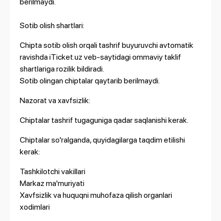
berilmaydi.
Sotib olish shartlari:
Chipta sotib olish orqali tashrif buyuruvchi avtomatik
ravishda iTicket.uz veb-saytidagi ommaviy taklif
shartlariga rozilik bildiradi.
Sotib olingan chiptalar qaytarib berilmaydi.
Nazorat va xavfsizlik:
Chiptalar tashrif tugaguniga qadar saqlanishi kerak.
Chiptalar so'ralganda, quyidagilarga taqdim etilishi
kerak:
Tashkilotchi vakillari
Markaz ma'muriyati
Xavfsizlik va huquqni muhofaza qilish organlari
xodimlari