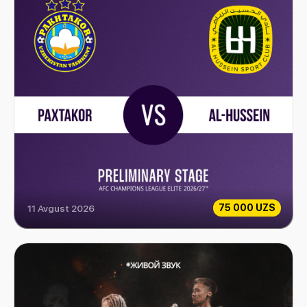
75 000 UZS
11 Avgust 2026
Paxtakor vs Al-Hussein