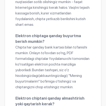
nuqtasidan sotib olishingiz mumkin - faqat
Internetga kirishingiz kerak halos. Vaqtni tejash:
kassaga borish, kurer xizmatlaridan
foydalanish, chipta yetkazib berilishini kutish
shart emas.
Elektron chiptaga qanday buyurtma
berish mumkin?
Chipta har qanday bank kartasi bilan to'lanishi
mumkin. Onlayn to'lovdan so'ng, PDF
formatidagi chiptalar foydalanuvchi tomonidan
ko'rsatilgan elektron pochta manziliga
yuboriladi. Bundan tashqari, siz o'z
hisobingizdagi(akkauntingizdagi) "Mening
buyurtmalarim" bo'limiga o'tishingiz va
chiptangizni chop etishingiz mumkin.
Elektron chiptani qanday almashtirish
yoki qaytarish kerak?