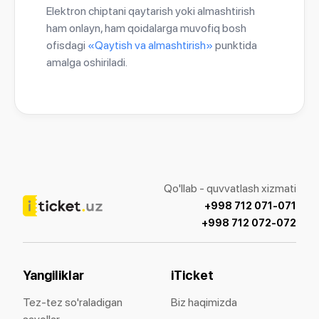
Elektron chiptani qaytarish yoki almashtirish
ham onlayn, ham qoidalarga muvofiq bosh
ofisdagi
«Qaytish va almashtirish»
punktida
amalga oshiriladi.
Qo'llab - quvvatlash xizmati
+998 712 071-071
+998 712 072-072
Yangiliklar
iTicket
Tez-tez so'raladigan
Biz haqimizda