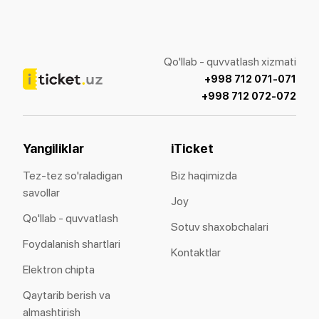
Qo'llab - quvvatlash xizmati
+998 712 071-071
+998 712 072-072
Yangiliklar
iTicket
Tez-tez so'raladigan
Biz haqimizda
savollar
Joy
Qo'llab - quvvatlash
Sotuv shaxobchalari
Foydalanish shartlari
Kontaktlar
Elektron chipta
Qaytarib berish va
almashtirish