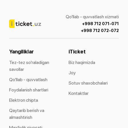
Qo'llab - quvvatlash xizmati
+998 712 071-071
+998 712 072-072
Yangiliklar
iTicket
Tez-tez so'raladigan
Biz haqimizda
savollar
Joy
Qo'llab - quvvatlash
Sotuv shaxobchalari
Foydalanish shartlari
Kontaktlar
Elektron chipta
Qaytarib berish va
almashtirish
Maxfiylik siyosati