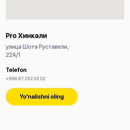
Pro Хинкали
улица Шота Руставели,
22А/1
Telefon
+998 87 252 02 02
Yo'nalishni oling