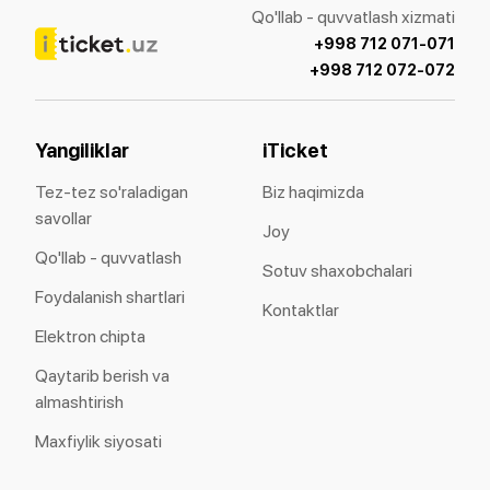
Qo'llab - quvvatlash xizmati
+998 712 071-071
+998 712 072-072
Yangiliklar
iTicket
Tez-tez so'raladigan
Biz haqimizda
savollar
Joy
Qo'llab - quvvatlash
Sotuv shaxobchalari
Foydalanish shartlari
Kontaktlar
Elektron chipta
Qaytarib berish va
almashtirish
Maxfiylik siyosati