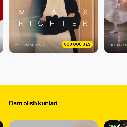
500 000 UZS
27 Oktabr 2026
06 Dekab
Max Richter
Гала - Кон
Dam olish kunlari