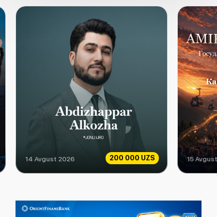
200 000 UZS
14 Avgust 2026
15 Avgus
ABDIZHAPPAR ALKOZHA
Amirsoy Par