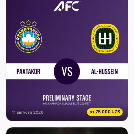
от
75 000 UZS
11 августа 2026
Paxtakor vs Al-Hussein