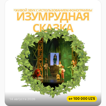
от
100 000 UZS
14 августа 2026
Изумрудная сказка