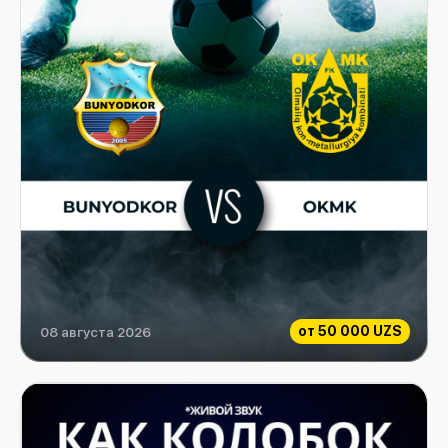
от
50 000 UZS
08 августа 2026
Bunyodkor vs OKMK