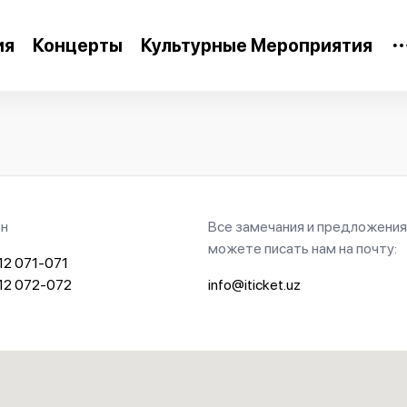
ия
Концерты
Культурные Мероприятия
н
Все замечания и предложения
можете писать нам на почту:
12 071-071
12 072-072
info@iticket.uz