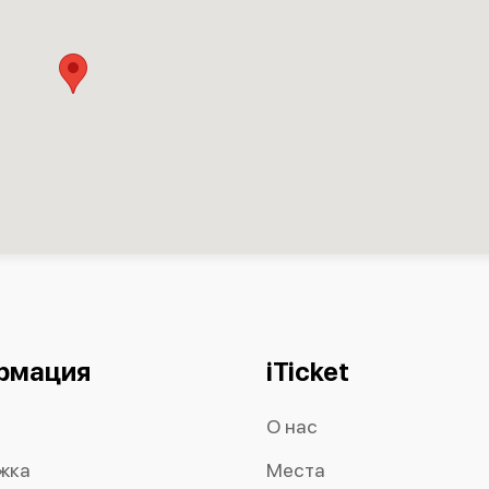
рмация
iTicket
О нас
жка
Места