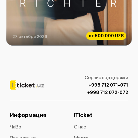
от
500 000 UZS
27 октября 2026
Max Richter
Сервис поддержки
+998 712 071-071
+998 712 072-072
Информация
iTicket
ЧаВо
О нас
Поддержка
Места