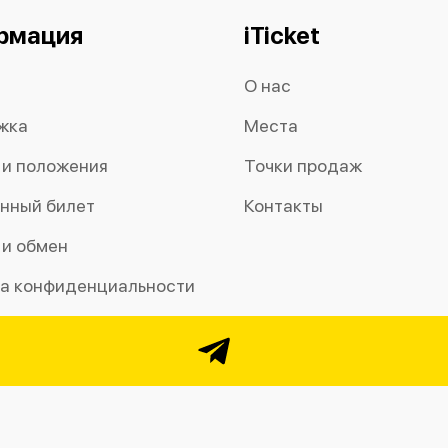
рмация
iTicket
О нас
жка
Места
 и положения
Точки продаж
нный билет
Контакты
 и обмен
а конфиденциальности