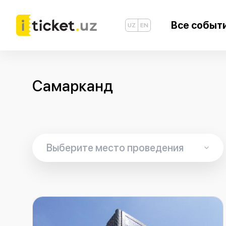
Все событ
UZ
EN
Самарканд