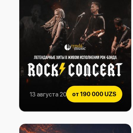
от
190 000 UZS
13 августа 2026
Rock Consert