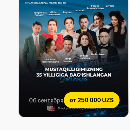
от
250 000 UZS
06 сентября 2026
Mustaqillikning 35-yilligiga bag'ishlangan Gala konsert