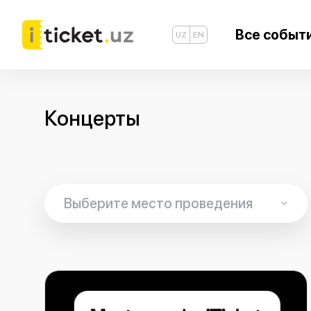
Все событ
UZ
EN
Концерты