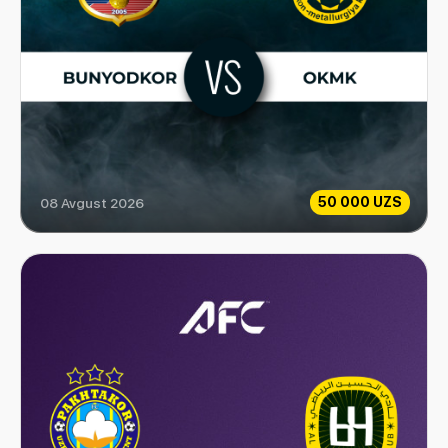
50 000 UZS
08 Avgust 2026
Bunyodkor vs OKMK