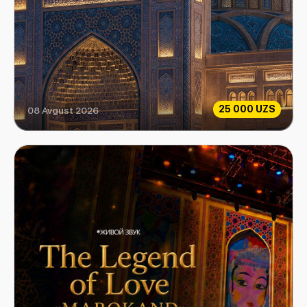
25 000 UZS
08 Avgust 2026
Islom sivilizatsiyasi markazi