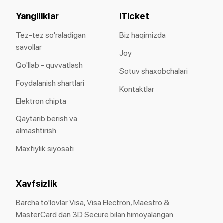
Yangiliklar
iTicket
Tez-tez so'raladigan
Biz haqimizda
savollar
Joy
Qo'llab - quvvatlash
Sotuv shaxobchalari
Foydalanish shartlari
Kontaktlar
Elektron chipta
Qaytarib berish va
almashtirish
Maxfiylik siyosati
Xavfsizlik
Barcha to'lovlar Visa, Visa Electron, Maestro &
MasterCard dan 3D Secure bilan himoyalangan