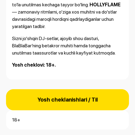
to‘la unutilmas kechaga tayyor bo‘ling.
HOLLYFLAME
— zamonaviy ritmlarni, o‘ziga xos muhitni va do‘stlar
davrasidagi maroqli hordiqni qadrlaydiganlar uchun
yaratilgan tadbir.
Sizni jo‘shqin DJ-setlar, ajoyib shou dasturi,
BlaBlaBar’ning betakror muhiti hamda tonggacha
unutilmas taassurotlar va kuchli kayfiyat kutmoqda.
Yosh cheklovi: 18+.
Yosh cheklanishlari / Til
18+