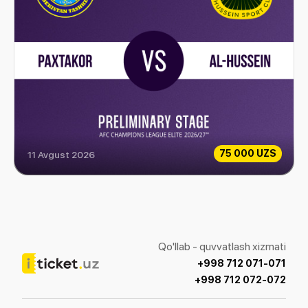
75 000 UZS
11 Avgust 2026
Paxtakor vs Al-Hussein
Qo'llab - quvvatlash xizmati
+998 712 071-071
+998 712 072-072