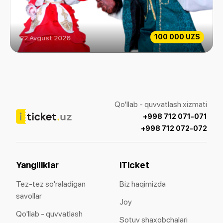
100 000 UZS
22 Avgust 2026
Soxibjamol va Maxluq
Qo'llab - quvvatlash xizmati
+998 712 071-071
+998 712 072-072
Yangiliklar
iTicket
Tez-tez so'raladigan
Biz haqimizda
savollar
Joy
Qo'llab - quvvatlash
Sotuv shaxobchalari