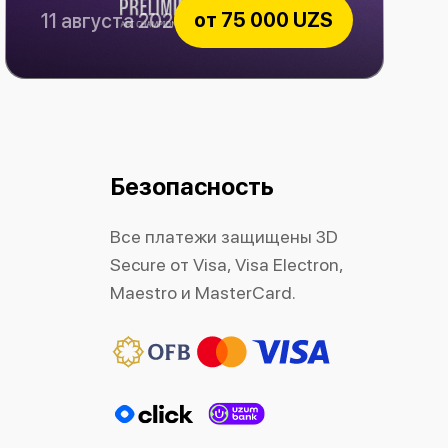
от
75 000 UZS
11 августа 2026
Paxtakor vs Al-Hussein
Безопасность
Все платежи защищены 3D
Secure от Visa, Visa Electron,
Maestro и MasterCard.