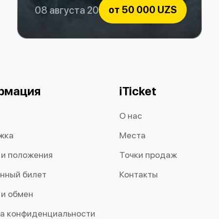
от
50 000 UZS
08 августа 2026
Bunyodkor vs OKMK
рмация
iTicket
О нас
жка
Места
 и положения
Точки продаж
нный билет
Контакты
 и обмен
а конфиденциальности