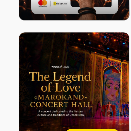
Mastercard x ITICKET.UZ