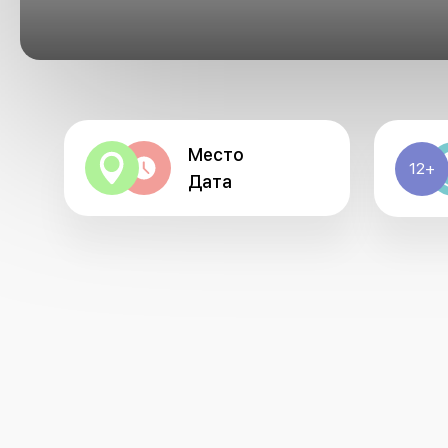
Место
12+
Дата