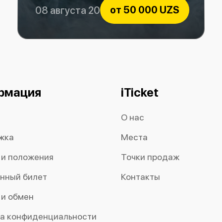
от
50 000 UZS
08 августа 2026
Bunyodkor vs OKMK
рмация
iTicket
О нас
жка
Места
 и положения
Точки продаж
нный билет
Контакты
 и обмен
а конфиденциальности