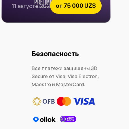
от
75 000 UZS
11 августа 2026
Paxtakor vs Al-Hussein
Безопасность
Все платежи защищены 3D
Secure от Visa, Visa Electron,
Maestro и MasterCard.