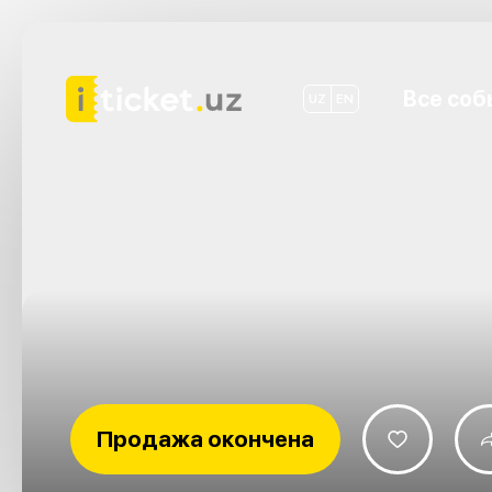
Все соб
UZ
EN
Продажа окончена