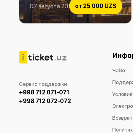
от
25 000 UZS
07 августа 2026
Центр исламской цивилизации
Инфо
ЧаВо
Поддер
Сервис поддержки
+998 712 071-071
Условия
+998 712 072-072
Электро
Возврат
Политик