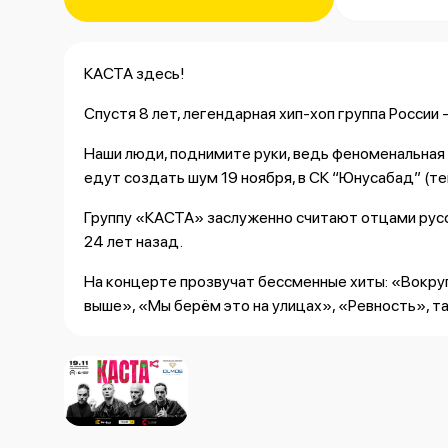
КАСТА здесь!
Спустя 8 лет, легендарная хип-хоп группа России
Наши люди, поднимите руки, ведь феноменальная 
едут создать шум 19 ноября, в СК “Юнусабад” (т
Группу «КАСТА» заслуженно считают отцами русс
24 лет назад.
На концерте прозвучат бессменные хиты: «Вокру
выше», «Мы берём это на улицах», «Ревность», т
Приобретайте билеты в период
предпродажи
на
Стоимость билетов от 50.000 сум до 350.000 су
Количество ограничено!