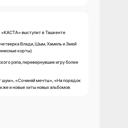
 - «КАСТА» выступит в Ташкенте.
четверка Влади, Шым, Хамиль и Змей
еннисные корты).
кого рэпа, перевернувшие игру более
г шум», «Сочиняй мечты», «На порядок
акже и новые хиты новых альбомов.
 сайте - iTicket.uz
м