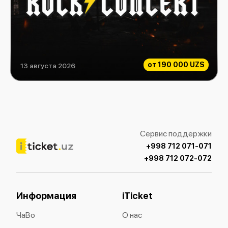
от
190 000 UZS
13 августа 2026
Rock Consert
Сервис поддержки
+998 712 071-071
+998 712 072-072
Информация
iTicket
ЧаВо
О нас