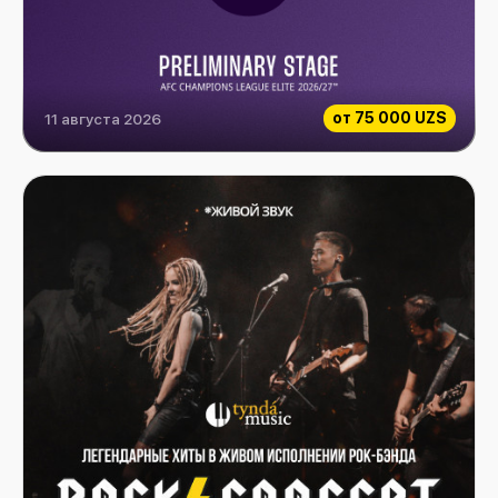
от
75 000 UZS
11 августа 2026
Paxtakor vs Al-Hussein