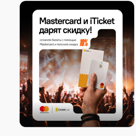
Что получает VIP-гость MazzaFest?
Плюшки:
— Отдельный вход без общей очереди
— Специальный VIP-браслет
— Доступ на второй этаж VIP-зоны возле сцены
— Лучший обзор на хедлайнеров
— Сертификаты/депозиты от food-партнёров
— Отдельная VIP-зона отдыха
Mastercard x ITICKET.UZ