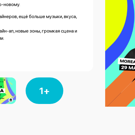
о-новому.
йнеров, ещё больше музыки, вкуса,
йн-ап, новые зоны, громкая сцена и
и.
ый в этом году удивит ещё сильнее.
1+
узыкальные бэнды
и музыкальные бэнды
 бэнды