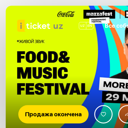
Все соб
UZ
EN
Продажа окончена