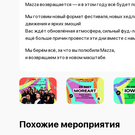
Mazza возвращается — и в этом году всё будет п
Мы готовим новый формат фестиваля, новых хедла
движения и ярких эмоций.
Вас ждёт обновлённая атмосфера, сильный фуд-ла
ещё больше причин провести эти дни вместе с нам
Мы берём всё, за что вы полюбили Mazza,
и возвращаем это в новом масштабе.
Новый вайб. Новые имена. Новый уровень.
Mazza Food & Music Fest 2026 — фестиваль, котор
Программа по дням:
— 29 мая — Moreart, Tokhir Sodikov, DJ-сеты и м
— 30 мая — IOWA, Rishat Band, Leyli (Setora), DJ 
— 31 мая — группа PIZZA, COC, DJ и музыкальные
Похожие мероприятия