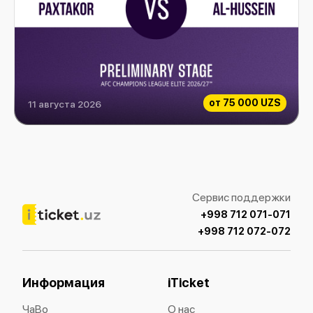
от
75 000 UZS
11 августа 2026
Paxtakor vs Al-Hussein
Сервис поддержки
+998 712 071-071
+998 712 072-072
Информация
iTicket
ЧаВо
О нас