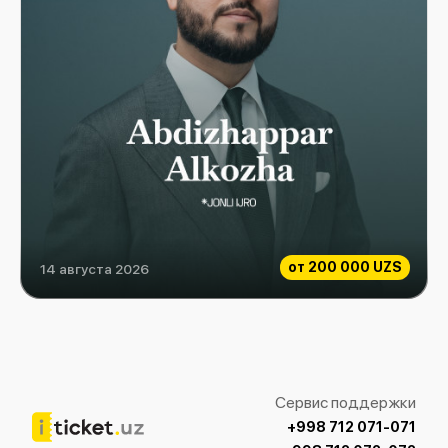
от
200 000 UZS
14 августа 2026
ABDIZHAPPAR ALKOZHA
Сервис поддержки
+998 712 071-071