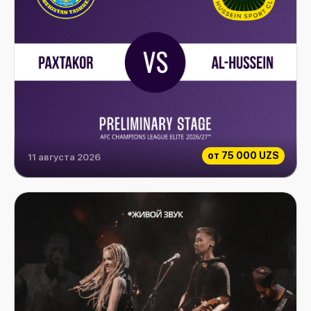
от
75 000 UZS
11 августа 2026
Paxtakor vs Al-Hussein