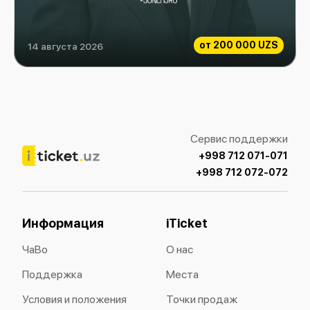
от
200 000 UZS
14 августа 2026
ABDIZHAPPAR ALKOZHA
Сервис поддержки
+998 712 071-071
+998 712 072-072
Информация
iTicket
ЧаВо
О нас
Поддержка
Места
Условия и положения
Точки продаж