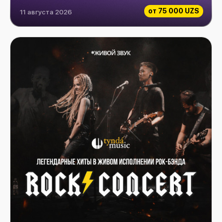
от
75 000 UZS
11 августа 2026
Paxtakor vs Al-Hussein