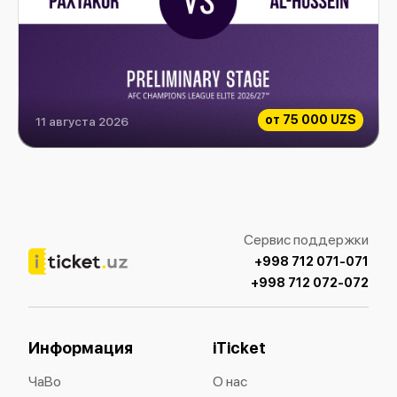
от
75 000 UZS
11 августа 2026
Paxtakor vs Al-Hussein
Сервис поддержки
+998 712 071-071
+998 712 072-072
Информация
iTicket
ЧаВо
О нас