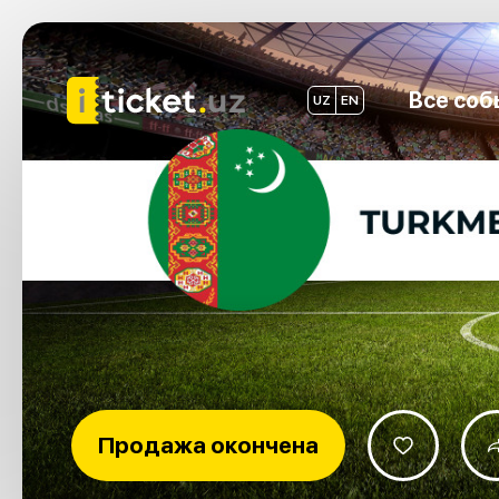
Все соб
UZ
EN
Продажа окончена