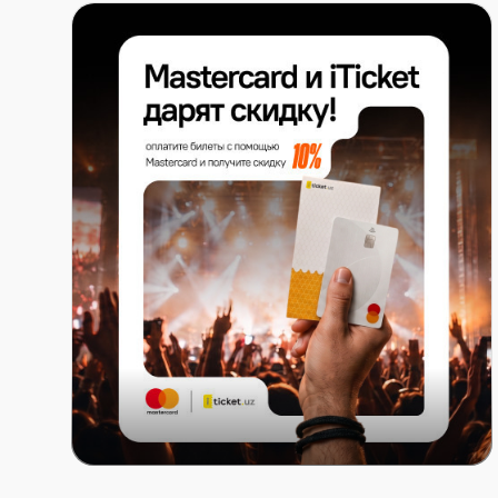
Коммерческая фото-, аудио- и видеосъёмка стро
Курение на территории запрещено, за исключени
CAFA оставляет за собой право без предварител
во время, дату, схему рассадки и место проведен
CAFA оставляет за собой право отказать во вход
человека без возврата денег или компенсации, е
неподобающим, нарушающим порядок или угрожа
других.
Покупая билет, вы соглашаетесь на съёмку или зап
внешности, а также на их использование CAFA, её 
всему миру в любых СМИ без оплаты.
В пределах, разрешённых законом, CAFA, местны
стадиона не несут ответственности за телесные 
Mastercard x ITICKET.UZ
повреждение личного имущества, каким бы образо
Условия использования билетов могут изменяться