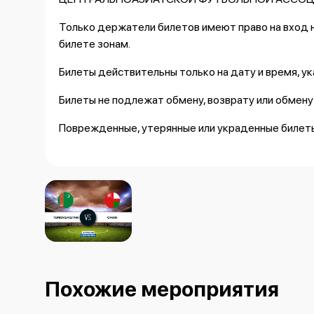
Только держатели билетов имеют право на вход н
билете зонам.
Билеты действительны только на дату и время, ука
Билеты не подлежат обмену, возврату или обмену
Поврежденные, утерянные или украденные билеты
Билеты не могут использоваться в рекламных или
Опасные предметы, оружие, запрещённые веществ
строго запрещены.
Держатели билетов обязаны сотрудничать и прох
стороны уполномоченных органов.
Присутствие на мероприятии и пронос личных ве
Похожие мероприятия
риск.