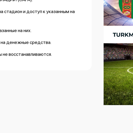
а стадион и доступ к указанным на
занные на них.
 на денежные средства.
 не восстанавливаются.
 коммерческих целях.
а, огонь и взрывчатые вещества
одить досмотр или проверку со
щей осуществляется на собственный