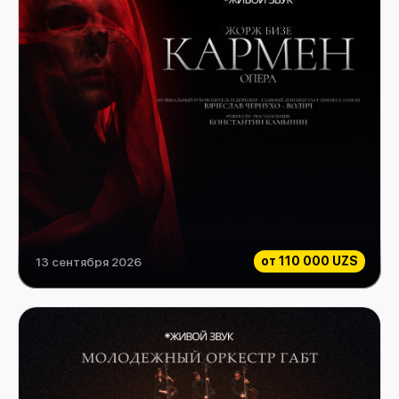
от
110 000 UZS
13 сентября 2026
Жорж Бизе "Кармен" Опера