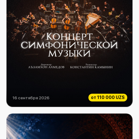
от
110 000 UZS
16 сентября 2026
Концерт симфонической музыки - Молодежный оркестр ГАБТ