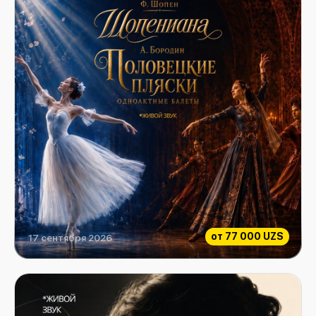
от
77 000 UZS
17 сентября 2026
Ф.Шопен "Шопениана", А.Бородин "Половецкие пляски" одноактные балеты"