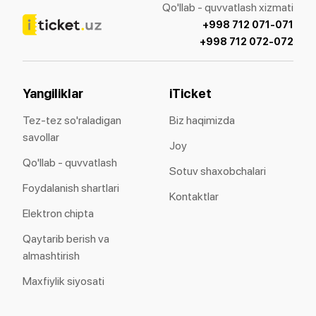
Qo'llab - quvvatlash xizmati
+998 712 071-071
+998 712 072-072
Yangiliklar
iTicket
Tez-tez so'raladigan
Biz haqimizda
savollar
Joy
Qo'llab - quvvatlash
Sotuv shaxobchalari
Foydalanish shartlari
Kontaktlar
Elektron chipta
Qaytarib berish va
almashtirish
Maxfiylik siyosati