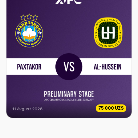
75 000 UZS
11 Avgust 2026
Paxtakor vs Al-Hussein