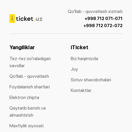
Qo'llab - quvvatlash xizmati
+998 712 071-071
+998 712 072-072
Yangiliklar
iTicket
Tez-tez so'raladigan
Biz haqimizda
savollar
Joy
Qo'llab - quvvatlash
Sotuv shaxobchalari
Foydalanish shartlari
Kontaktlar
Elektron chipta
Qaytarib berish va
almashtirish
Maxfiylik siyosati