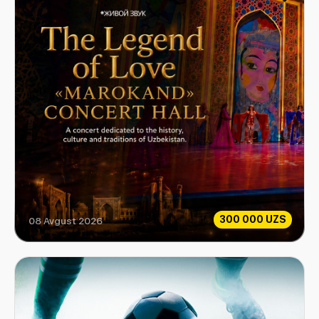
300 000 UZS
08 Avgust 2026
Sevgi Afsonasi