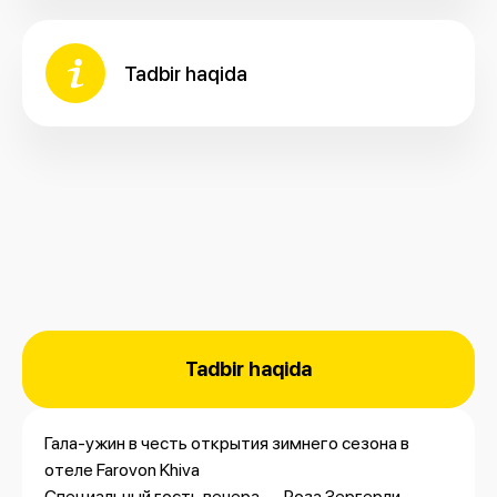
Tadbir haqida
Tadbir haqida
Гала-ужин в честь открытия зимнего сезона в
отеле Farovon Khiva
Специальный гость вечера — Роза Зергерли