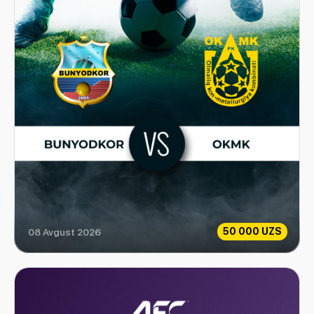
50 000 UZS
08 Avgust 2026
Bunyodkor vs OKMK