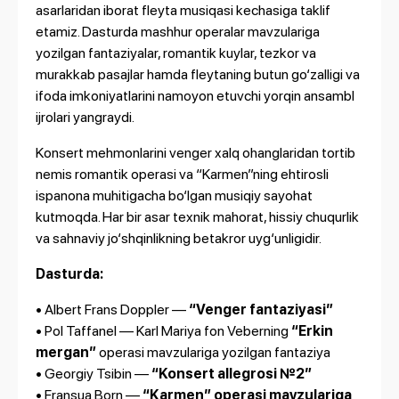
asarlaridan iborat fleyta musiqasi kechasiga taklif
etamiz. Dasturda mashhur operalar mavzulariga
yozilgan fantaziyalar, romantik kuylar, tezkor va
murakkab pasajlar hamda fleytaning butun go‘zalligi va
ifoda imkoniyatlarini namoyon etuvchi yorqin ansambl
ijrolari yangraydi.
Konsert mehmonlarini venger xalq ohanglaridan tortib
nemis romantik operasi va “Karmen”ning ehtirosli
ispanona muhitigacha bo‘lgan musiqiy sayohat
kutmoqda. Har bir asar texnik mahorat, hissiy chuqurlik
va sahnaviy jo‘shqinlikning betakror uyg‘unligidir.
Dasturda:
• Albert Frans Doppler —
“Venger fantaziyasi”
• Pol Taffanel — Karl Mariya fon Veberning
“Erkin
mergan”
operasi mavzulariga yozilgan fantaziya
• Georgiy Tsibin —
“Konsert allegrosi №2”
• Fransua Born —
“Karmen” operasi mavzulariga