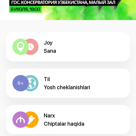
Joy
Sana
Til
6+
Yosh cheklanishlari
Narx
Chiptalar haqida