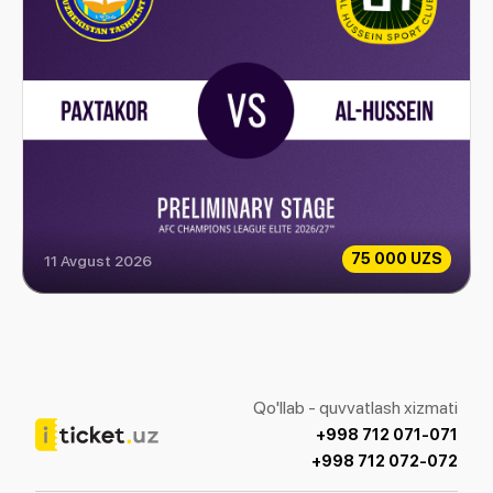
75 000 UZS
11 Avgust 2026
Paxtakor vs Al-Hussein
Qo'llab - quvvatlash xizmati
+998 712 071-071
+998 712 072-072