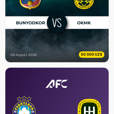
50 000 UZS
08 Avgust 2026
Bunyodkor vs OKMK