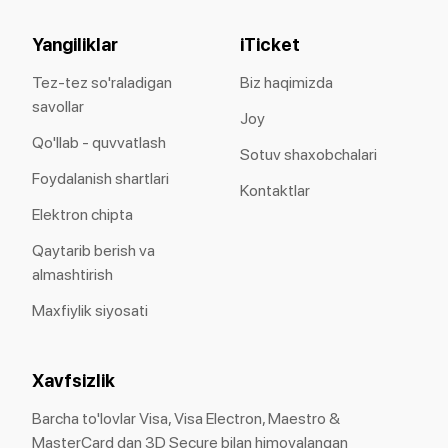
Yangiliklar
iTicket
Tez-tez so'raladigan
Biz haqimizda
savollar
Joy
Qo'llab - quvvatlash
Sotuv shaxobchalari
Foydalanish shartlari
Kontaktlar
Elektron chipta
Qaytarib berish va
almashtirish
Maxfiylik siyosati
Xavfsizlik
Barcha to'lovlar Visa, Visa Electron, Maestro &
MasterCard dan 3D Secure bilan himoyalangan