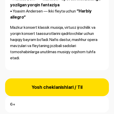
yozilgan yorqin fantaziya
• Yoaxim Andersen — Ikki fleyta uchun
“Harbiy
allegro”
Mazkur konsert klassik musiqa, virtuoz ijrochilik va
yorqin konsert taassurotlarini qadrlovchilar uchun
haqiqiy bayram bo‘ladi. Nafis dastur, mashhur opera
mavzulari va fleytaning jozibali sadolari
tomoshabinlarga unutilmas musiqiy oqshom tuhfa
etadi.
Yosh cheklanishlari / Til
6+