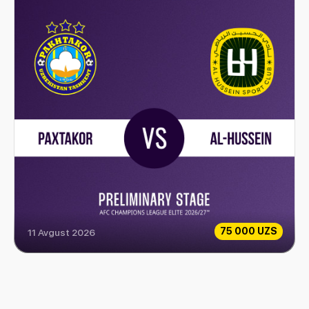
75 000 UZS
11 Avgust 2026
Paxtakor vs Al-Hussein