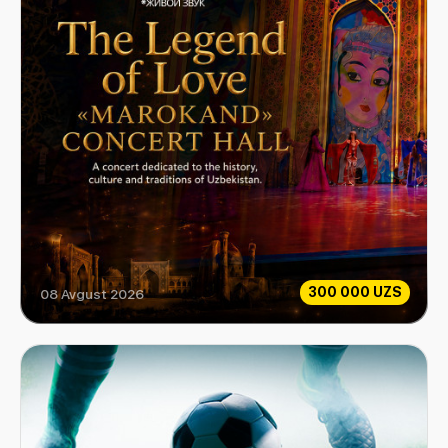
300 000 UZS
08 Avgust 2026
Sevgi Afsonasi