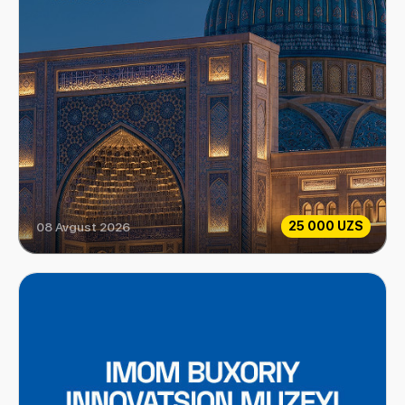
25 000 UZS
08 Avgust 2026
Islom sivilizatsiyasi markazi