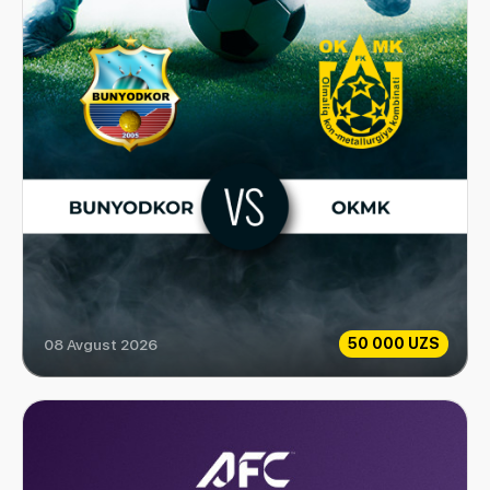
50 000 UZS
08 Avgust 2026
Bunyodkor vs OKMK