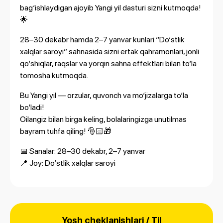
bag‘ishlaydigan ajoyib Yangi yil dasturi sizni kutmoqda!
🌟
28–30 dekabr hamda 2–7 yanvar kunlari “Do‘stlik
xalqlar saroyi” sahnasida sizni ertak qahramonlari, jonli
qo‘shiqlar, raqslar va yorqin sahna effektlari bilan to‘la
tomosha kutmoqda.
Bu Yangi yil — orzular, quvonch va mo‘jizalarga to‘la
bo‘ladi!
Oilangiz bilan birga keling, bolalaringizga unutilmas
bayram tuhfa qiling! 🎅🏻🎁
📅 Sanalar: 28–30 dekabr, 2–7 yanvar
📍 Joy: Do‘stlik xalqlar saroyi
Yosh cheklanishlari / Til