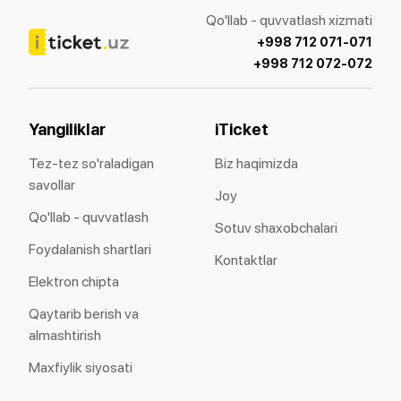
Qo'llab - quvvatlash xizmati
+998 712 071-071
+998 712 072-072
Yangiliklar
iTicket
Tez-tez so'raladigan
Biz haqimizda
savollar
Joy
Qo'llab - quvvatlash
Sotuv shaxobchalari
Foydalanish shartlari
Kontaktlar
Elektron chipta
Qaytarib berish va
almashtirish
Maxfiylik siyosati