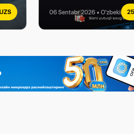
 UZS
25
ni
06 Sentabr 2026
•
Mustaqillikning 35-yilligiga bag'ishlangan Gala konsert