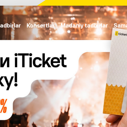
adbirlar
Konsertlar
Madaniy tadbirlar
Sam