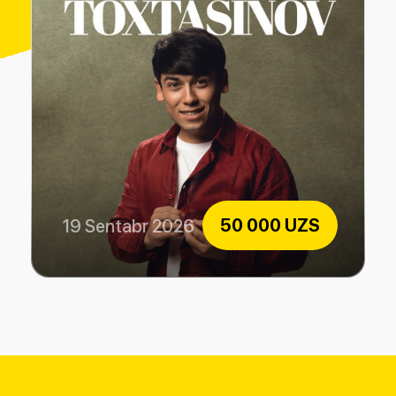
50 000 UZS
19 Sentabr 2026
Tolib To'xtasinov