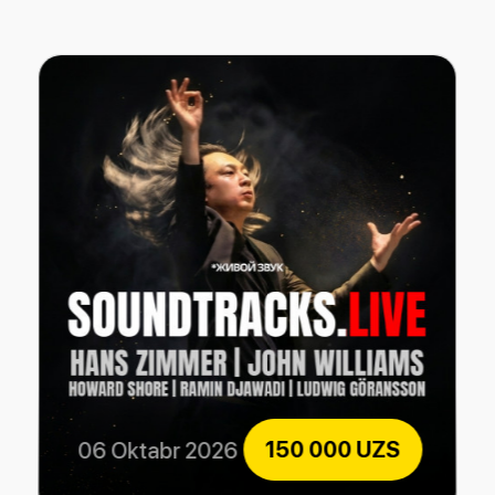
150 000 UZS
06 Oktabr 2026
SOUNDTRACKS.LIVE