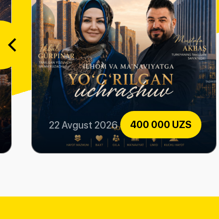
400 000 UZS
22 Avgust 2026
Ilhom va ma'naviyatga yo'g'rilgan uchrashuv