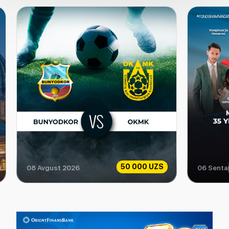
50 000 UZS
08 Avgust 2026
06 Senta
Bunyodkor vs OKMK