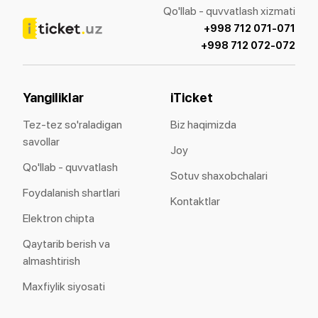
Qo'llab - quvvatlash xizmati
+998 712 071-071
+998 712 072-072
Yangiliklar
iTicket
Tez-tez so'raladigan
Biz haqimizda
savollar
Joy
Qo'llab - quvvatlash
Sotuv shaxobchalari
Foydalanish shartlari
Kontaktlar
Elektron chipta
Qaytarib berish va
almashtirish
Maxfiylik siyosati